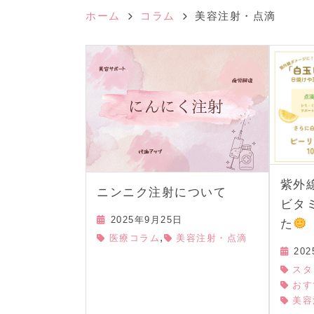
ホーム
コラム
美容注射・点滴
紫外
ニンニク注射について
ビタ
2025年9月25日
た
,
医療コラム
美容注射・点滴
20
スタ
おす
美容