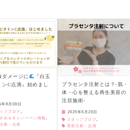
線ダメージに
『白玉
プラセンタ注射とは？-肌・
ミンC点滴』始めまし
体・心を整える再生美容の
注目施術-
25年8月09日
,
ッフブログ
2025年6月20日
,
すめ＆キャンペーン情報
,
スタッフブログ
注射・点滴
美容注射・点滴