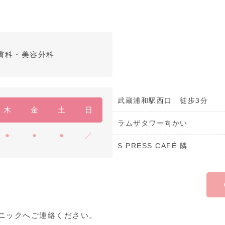
膚科・美容外科
武蔵浦和駅西口 徒歩3分
木
金
土
日
ラムザタワー向かい
●
●
●
／
S PRESS CAFÉ 隣
ニックへご連絡ください。