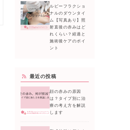
ルビーフラクショ
ナルのダウンタイ
ム【写真あり】照
射直後の赤みはど
れくらい？経過と
施術後ケアのポイ
ント
最近の投稿
顔の赤みの原因
は？タイプ別に治
療の考え方を解説
します