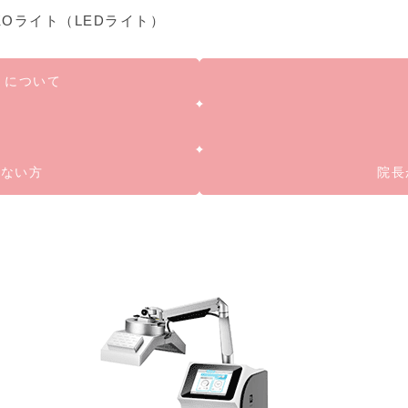
KOライト（LEDライト）
）について
けない方
院長