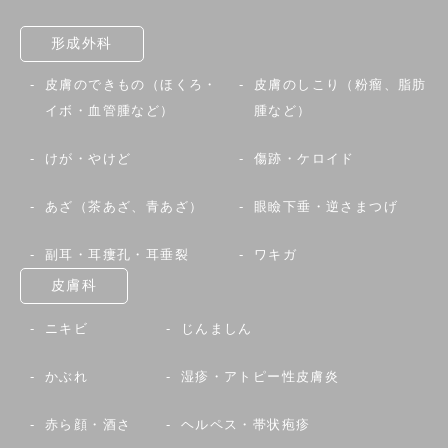
形成外科
皮膚のできもの（ほくろ・
皮膚のしこり（粉瘤、脂肪
イボ・血管腫など）
腫など）
けが・やけど
傷跡・ケロイド
あざ（茶あざ、青あざ）
眼瞼下垂・逆さまつげ
副耳・耳瘻孔・耳垂裂
ワキガ
皮膚科
ニキビ
じんましん
かぶれ
湿疹・アトピー性皮膚炎
赤ら顔・酒さ
ヘルペス・帯状疱疹