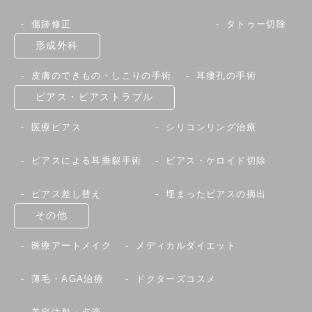
傷跡修正
タトゥー切除
形成外科
皮膚のできもの・しこりの手術
耳瘻孔の手術
ピアス・ピアストラブル
医療ピアス
シリコンリング治療
ピアスによる耳垂裂手術
ピアス・ケロイド切除
ピアス差し替え
埋まったピアスの摘出
その他
医療アートメイク
メディカルダイエット
薄毛・AGA治療
ドクターズコスメ