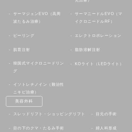
光治療）
サーマジェンEVO（高周
サーマニードルEVO（マ
波たるみ治療）
イクロニードルRF）
ピーリング
エレクトロポレーション
肌育注射
脂肪溶解注射
韓国式マイクロニードリン
KOライト（LEDライト）
グ
イソトレチノイン（難治性
ニキビ治療）
美容外科
スレッドリフト・ショッピングリフト
目元の手術
目の下のクマ・たるみ手術
婦人科形成