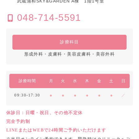
武蔵浦和SKY&GARDEN A棟 1階1号室
048-714-5591
診療科目
形成外科・皮膚科・美容皮膚科・美容外科
診療時間
月
火
水
木
金
土
日
09:30-17:30
●
●
●
●
●
●
／
休診日：日曜・祝日、その他不定休
完全予約制
LINEまたはWEBで24時間ご予約いただけます
※当日オンライン予約できます。緊急時はクリニックへご