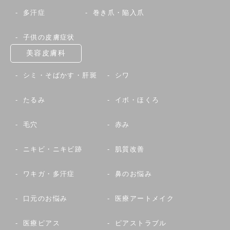
多汗症
巻き爪・陥入爪
子供の皮膚症状
美容皮膚科
シミ・そばかす・肝斑
シワ
たるみ
イボ・ほくろ
毛穴
赤み
ニキビ・ニキビ跡
肌質改善
ワキガ・多汗症
鼻のお悩み
口元のお悩み
医療アートメイク
医療ピアス
ピアストラブル