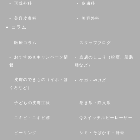
形成外科
皮膚科
美容皮膚科
美容外科
コラム
医療コラム
スタッフブログ
おすすめ＆キャンペーン情
皮膚のしこり（粉瘤、脂肪
報
腫など）
皮膚のできもの（イボ・ほ
ケガ・やけど
くろなど）
子どもの皮膚症状
巻き爪・陥入爪
ニキビ・ニキビ跡
Qスイッチルビーレーザー
ピーリング
シミ・そばかす・肝斑