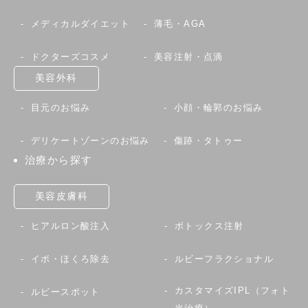
メディカルダイエット
薄毛・AGA
ドクターズコスメ
美容注射・点滴
美容外科
目元のお悩み
小顔・輪郭のお悩み
デリケートゾーンのお悩み
傷跡・タトゥー
治療から探す
美容皮膚科
ヒアルロン酸注入
ボトックス注射
イボ・ほくろ除去
ルビーフラクショナル
カスタマイズIPL（フォト
ルビースポット