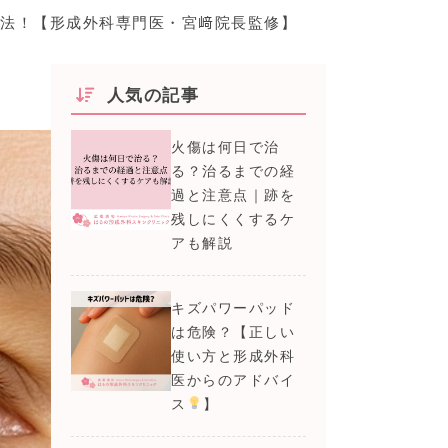
法！【形成外科専門医・宮﨑院長監修】
人気の記事
火傷は何日で治
る？治るまでの経
過と注意点｜跡を
残しにくくするケ
アも解説
キズパワーパッド
は危険？【正しい
使い方と形成外科
医からのアドバイ
ス
】