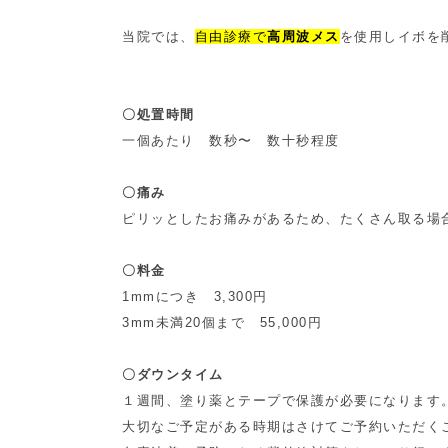
当院では、
自由診療で
高周波メス
を使用しイボを
〇処置時間
一個あたり 数秒〜 数十秒程度
〇痛み
ピリッとしたお痛みがあるため、たくさん取る場合
〇料金
1mmにつき 3,300円
3mm未満20個まで 55,000円
〇ダウンタイム
１週間、塗り薬とテープで保護が必要になります
大切なご予定がある時期はさけてご予約いただく