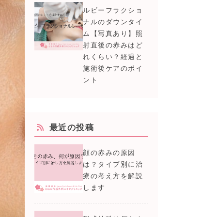
ルビーフラクショ
ナルのダウンタイ
ム【写真あり】照
射直後の赤みはど
れくらい？経過と
施術後ケアのポイ
ント
最近の投稿
顔の赤みの原因
は？タイプ別に治
療の考え方を解説
します