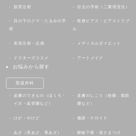
肌育注射
目元の手術（二重埋没法）
目の下のクマ・たるみの手
医療ピアス・ピアストラブ
術
ル
美容注射・点滴
メディカルダイエット
ドクターズコスメ
アートメイク
お悩みから探す
形成外科
皮膚のできもの（ほくろ・
皮膚のしこり（粉瘤、脂肪
イボ・血管腫など）
腫など）
けが・やけど
傷跡・ケロイド
あざ（茶あざ、青あざ）
眼瞼下垂・逆さまつげ