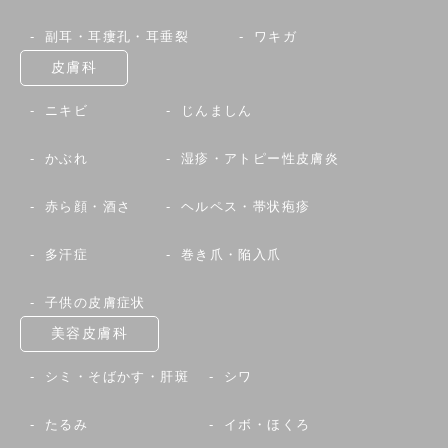
副耳・耳瘻孔・耳垂裂
ワキガ
皮膚科
ニキビ
じんましん
かぶれ
湿疹・アトピー性皮膚炎
赤ら顔・酒さ
ヘルペス・帯状疱疹
多汗症
巻き爪・陥入爪
子供の皮膚症状
美容皮膚科
シミ・そばかす・肝斑
シワ
たるみ
イボ・ほくろ