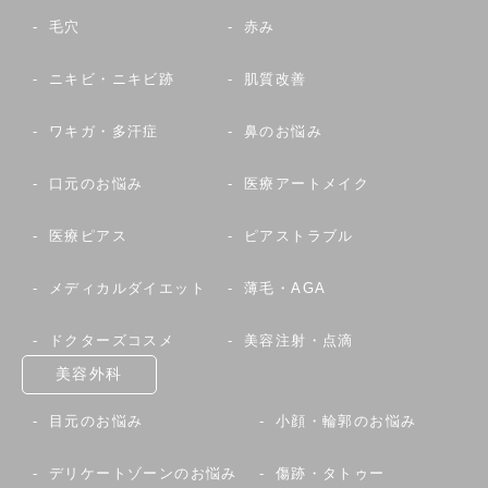
毛穴
赤み
ニキビ・ニキビ跡
肌質改善
ワキガ・多汗症
鼻のお悩み
口元のお悩み
医療アートメイク
医療ピアス
ピアストラブル
メディカルダイエット
薄毛・AGA
ドクターズコスメ
美容注射・点滴
美容外科
目元のお悩み
小顔・輪郭のお悩み
デリケートゾーンのお悩み
傷跡・タトゥー