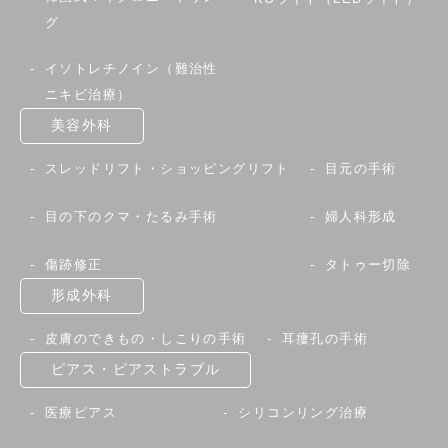
グ
イソトレチノイン（難治性
ニキビ治療）
美容外科
スレッドリフト・ショッピングリフト
目元の手術
目の下のクマ・たるみ手術
婦人科形成
傷跡修正
タトゥー切除
形成外科
皮膚のできもの・しこりの手術
耳瘻孔の手術
ピアス・ピアストラブル
医療ピアス
シリコンリング治療