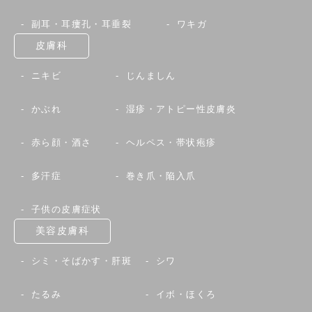
副耳・耳瘻孔・耳垂裂
ワキガ
皮膚科
ニキビ
じんましん
かぶれ
湿疹・アトピー性皮膚炎
赤ら顔・酒さ
ヘルペス・帯状疱疹
多汗症
巻き爪・陥入爪
子供の皮膚症状
美容皮膚科
シミ・そばかす・肝斑
シワ
たるみ
イボ・ほくろ