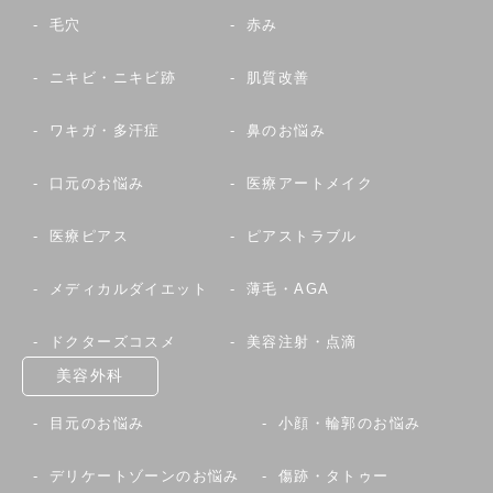
毛穴
赤み
ニキビ・ニキビ跡
肌質改善
ワキガ・多汗症
鼻のお悩み
口元のお悩み
医療アートメイク
医療ピアス
ピアストラブル
メディカルダイエット
薄毛・AGA
ドクターズコスメ
美容注射・点滴
美容外科
目元のお悩み
小顔・輪郭のお悩み
デリケートゾーンのお悩み
傷跡・タトゥー