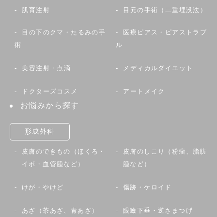
肌育注射
目元の手術（二重埋没法）
目の下のクマ・たるみの手
医療ピアス・ピアストラブ
術
ル
美容注射・点滴
メディカルダイエット
ドクターズコスメ
アートメイク
お悩みから探す
形成外科
皮膚のできもの（ほくろ・
皮膚のしこり（粉瘤、脂肪
イボ・血管腫など）
腫など）
けが・やけど
傷跡・ケロイド
あざ（茶あざ、青あざ）
眼瞼下垂・逆さまつげ