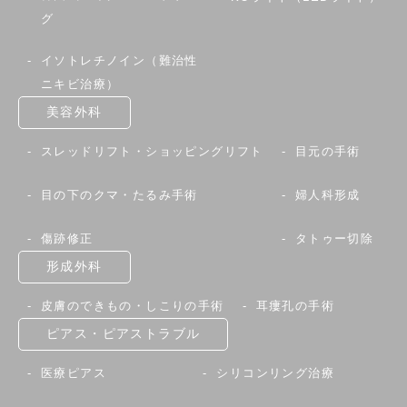
グ
イソトレチノイン（難治性
ニキビ治療）
美容外科
スレッドリフト・ショッピングリフト
目元の手術
目の下のクマ・たるみ手術
婦人科形成
傷跡修正
タトゥー切除
形成外科
皮膚のできもの・しこりの手術
耳瘻孔の手術
ピアス・ピアストラブル
医療ピアス
シリコンリング治療