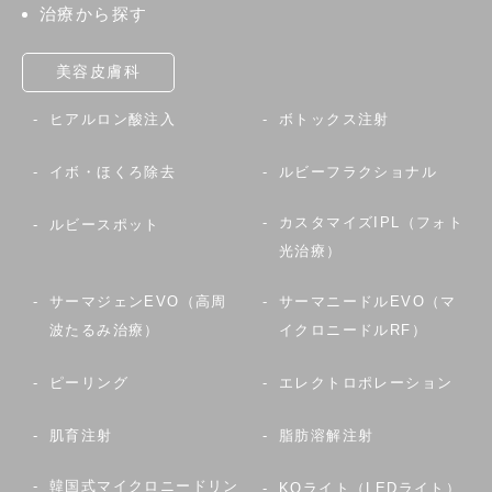
治療から探す
美容皮膚科
ヒアルロン酸注入
ボトックス注射
イボ・ほくろ除去
ルビーフラクショナル
カスタマイズIPL（フォト
ルビースポット
光治療）
サーマジェンEVO（高周
サーマニードルEVO（マ
波たるみ治療）
イクロニードルRF）
ピーリング
エレクトロポレーション
肌育注射
脂肪溶解注射
韓国式マイクロニードリン
KOライト（LEDライト）